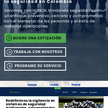
la seguridad en Colombia
Servimos con HONOR, brindando seguridad con
un enfoque preventivo, cercano y comprometido
con el bienestar de las personas y el éxito de
nuestras operaciones.
QUIERO UNA COTIZACIÓN
TRABAJA CON NOSOTROS
PROGRAME SU SERVICIO
Contáctanos
Servicios
Clientes
Empleados
Proveedores
Redefinimos la vigilancia en
sistemas de seguridad
inteligentes, personalizados